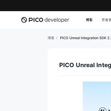
博客
开发
博客
PICO Unreal Integration S
PICO Unreal In