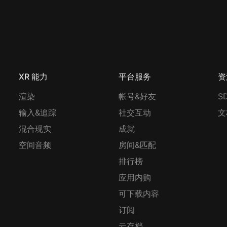
XR 能力
平台服务
资
渲染
帐号&好友
S
输入&追踪
社交互动
文
混合现实
成就
空间音频
房间&匹配
排行榜
应用内购
可下载内容
订阅
云存档