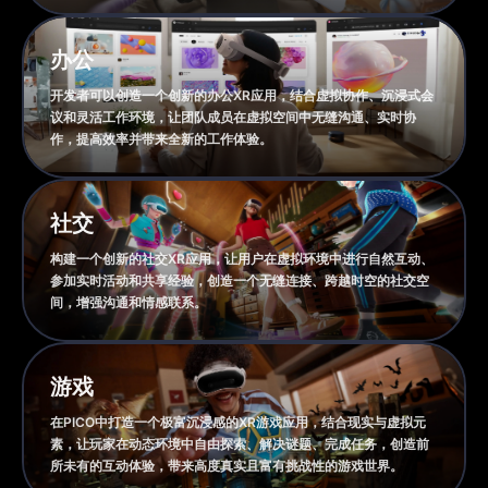
办公
开发者可以创造一个创新的办公XR应用，结合虚拟协作、沉浸式会
议和灵活工作环境，让团队成员在虚拟空间中无缝沟通、实时协
作，提高效率并带来全新的工作体验。
社交
构建一个创新的社交XR应用，让用户在虚拟环境中进行自然互动、
参加实时活动和共享经验，创造一个无缝连接、跨越时空的社交空
间，增强沟通和情感联系。
游戏
在PICO中打造一个极富沉浸感的XR游戏应用，结合现实与虚拟元
素，让玩家在动态环境中自由探索、解决谜题、完成任务，创造前
所未有的互动体验，带来高度真实且富有挑战性的游戏世界。