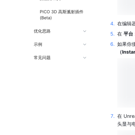
PICO 3D 高斯溅射插件
(Beta)
4
.
在编辑
优化思路
5
.
在 
平台 
6
.
如果你使
示例
（Insta
常见问题
7
.
在 Unr
头显与