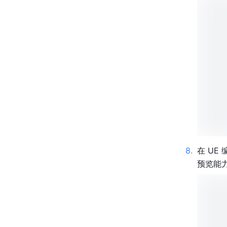
8
.
在 UE
预览能