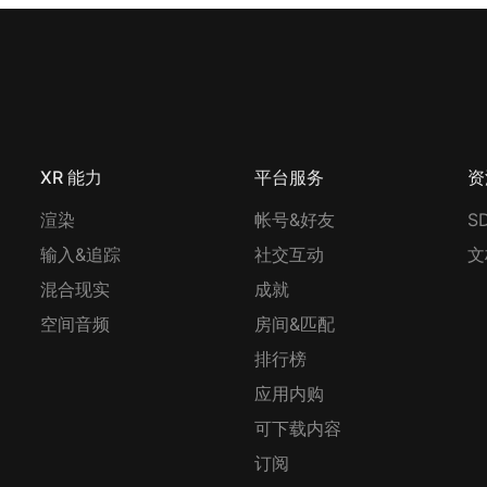
XR 能力
平台服务
资
渲染
帐号&好友
S
输入&追踪
社交互动
文
混合现实
成就
空间音频
房间&匹配
排行榜
应用内购
可下载内容
订阅