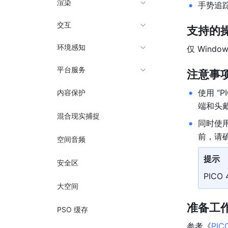
渲染
手势追
交互
支持的
环境感知
仅 Windo
平台服务
注意事
使用 “
P
内容保护
端和头戴
混合现实捕捉
同时使用
前，请确
空间音频
提示
安全区
PICO
大空间
准备工
PSO 缓存
参考《
PI