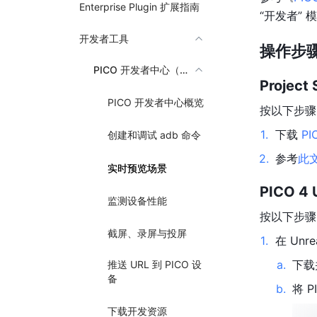
Enterprise Plugin 扩展指南
“开发者” 模
开发者工具
操作步
PICO 开发者中心（PDC）
Project
PICO 开发者中心概览
按以下步骤
1
.
下载 
PI
创建和调试 adb 命令
2
.
参考
此
实时预览场景
PICO 4
监测设备性能
按以下步骤
截屏、录屏与投屏
1
.
在 Unr
a
.
下载
推送 URL 到 PICO 设
备
b
.
将 P
下载开发资源